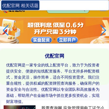
优配官网 相关话题
优配官网
优配官网是一家专业的线上配资平台，致力于为投资者
提供安全、便捷的短线配资服务。平台支持多种配资模
式，资金灵活，操作简单，适合不同投资需求。我们注
重合规性，提供权威的配资牌照查询服务，确保用户的
资金安全与合法性。优配官网以专业团队和高效服务为
基础，帮助用户在金融市场中抓住更多投资机会，实现
财富增值。
股票查询网 应急管理局电工证怎么