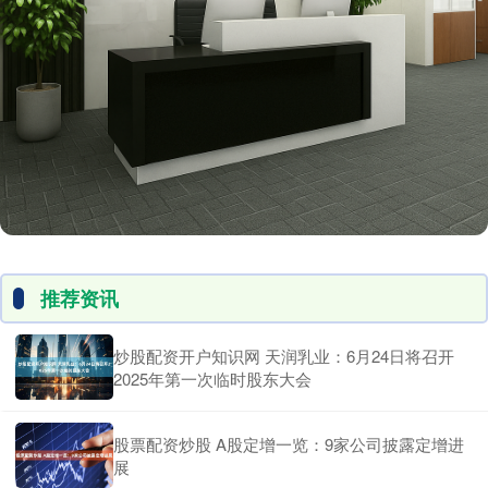
推荐资讯
炒股配资开户知识网 天润乳业：6月24日将召开
2025年第一次临时股东大会
股票配资炒股 A股定增一览：9家公司披露定增进
展