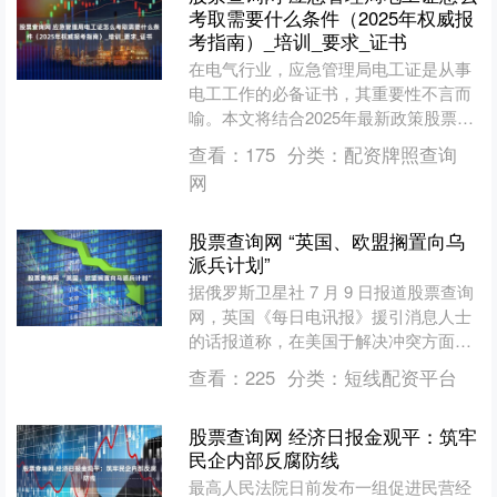
考取需要什么条件（2025年权威报
考指南）_培训_要求_证书
在电气行业，应急管理局电工证是从事
电工工作的必备证书，其重要性不言而
喻。本文将结合2025年最新政策股票查
询网，详细解析电工证的考取条件与流
查看：
175
分类：
配资牌照查询
程，帮助考生顺利获取....
网
股票查询网 “英国、欧盟搁置向乌
派兵计划”
据俄罗斯卫星社 7 月 9 日报道股票查询
网，英国《每日电讯报》援引消息人士
的话报道称，在美国于解决冲突方面未
能取得进展，且华盛顿拒绝为欧洲士兵
查看：
225
分类：
短线配资平台
提供安全保障后，....
股票查询网 经济日报金观平：筑牢
民企内部反腐防线
最高人民法院日前发布一组促进民营经