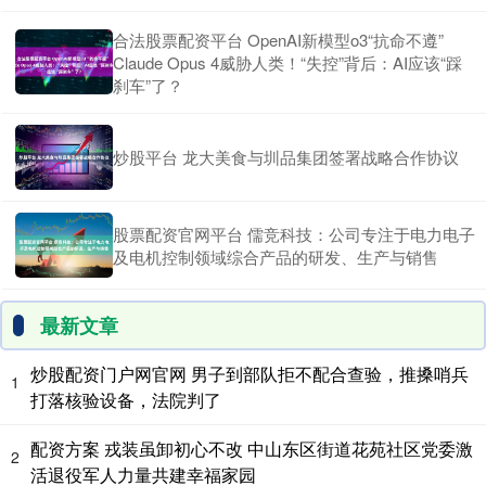
合法股票配资平台 OpenAI新模型o3“抗命不遵”
Claude Opus 4威胁人类！“失控”背后：AI应该“踩
刹车”了？
炒股平台 龙大美食与圳品集团签署战略合作协议
股票配资官网平台 儒竞科技：公司专注于电力电子
及电机控制领域综合产品的研发、生产与销售
最新文章
炒股配资门户网官网 男子到部队拒不配合查验，推搡哨兵
1
打落核验设备，法院判了
配资方案 戎装虽卸初心不改 中山东区街道花苑社区党委激
2
活退役军人力量共建幸福家园